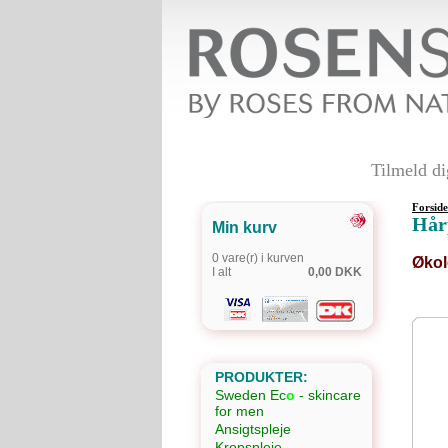
Tilmeld d
Forside
Hår
Min kurv
0 vare(r) i kurven
Økol
I alt
0,00 DKK
PRODUKTER:
Sweden Ec
o
- skincare
for men
Ansigtspleje
Kropspleje