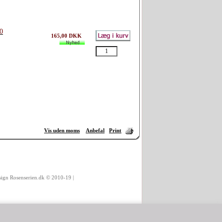
0
165,00 DKK
Vis uden moms
Anbefal
Print
esign Rosenserien.dk © 2010-19 |