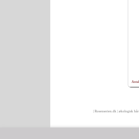
Antal
| Rosenserien.dk | økologisk hå