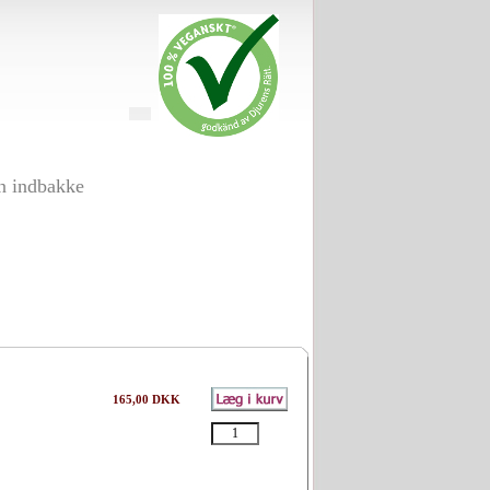
in indbakke
165,00 DKK