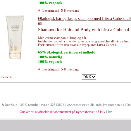
100% vegansk
Leveringstid: 5-8 hverdage
Økologisk hår og krops shampoo med Litsea Cubeba 20
ml
Shampoo for Hair and Body with Litsea Cubebal
Mild cremeshampoo til krop og hår.
Indeholder camellia olie, der giver glans og elasticitet til hår og hud.
Frisk citrusduft fra den asiatiske lægeplante Litsea Cubeba.
65% økologisk certificeret indhold
100% naturlig
100% vegansk
Leveringstid: 5-8 hverdage
 varer: 4
r- & hudpleje | 100% naturlig | cvr.nr. 32513824 | www.rosenserien.dk | info@rosenserien.dk | D
Ønsker du at afmelde dit abonnement på nyhedsbrevet, så klik
Her
kontakt
Hovedvejen 1B