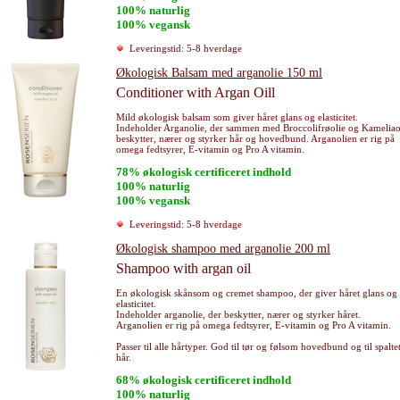
100% naturlig
100% vegansk
Leveringstid: 5-8 hverdage
Økologisk Balsam med arganolie 150 ml
Conditioner with Argan Oill
Mild økologisk balsam som giver håret glans og elasticitet.
Indeholder Arganolie, der sammen med Broccolifrøolie og Kameliao
beskytter, nærer og styrker hår og hovedbund. Arganolien er rig på
omega fedtsyrer, E-vitamin og Pro A vitamin.
78% økologisk certificeret indhold
100% naturlig
100% vegansk
Leveringstid: 5-8 hverdage
Økologisk shampoo med arganolie 200 ml
Shampoo with argan oil
En økologisk skånsom og cremet shampoo, der giver håret glans og
elasticitet.
Indeholder arganolie, der beskytter, nærer og styrker håret.
Arganolien er rig på omega fedtsyrer, E-vitamin og Pro A vitamin.
Passer til alle hårtyper. God til tør og følsom hovedbund og til spalte
hår.
68% økologisk certificeret indhold
100% naturlig