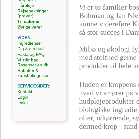
Hårpleje
Vi
er to familier bos
Rejsepakninger
Bohman og Jan Niel
(prøver)
Til saloner
kunne videreføre Ka
Øvrige varer
så stor succes i Da
VIDEN:
Ingredienser
Miljø og økologi fy
Dig & din hud
Fakta og FAQ
med stolthed gerne 
Vi står bag
produkter til hele k
Rosenserien.dk
Rabatter &
købsbetingelser
Huden er kroppens st
SERVICESIDER:
hvad vi smører på v
Kontakt
Login
hudplejeprodukter e
Links
biologiske ingredien
olier, udtørrende, s
dermed krop - sund 