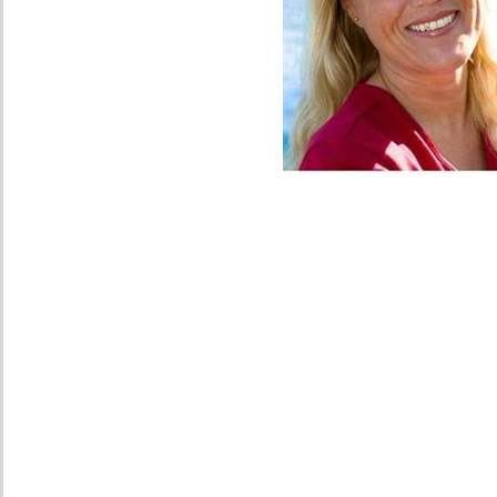
Laine Nilssson opda
aluminium og andre l
Næste spørgsmål var:
produkter? Det viste
blot i mindre mængd
stoffer, de giftige k
hun i begyndelsen af
med en veninde, Ag