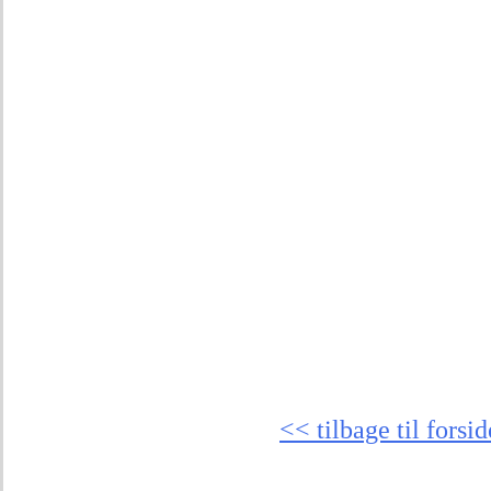
kun kokos- og palmeo
solbeskyttelsesfaktor
jojobaolie og sheasm
Vi anvender ingen al
Emballagen er fremsti
er miljøvenligt. Frem
Carina Swartz
Indehaver, Rosenser
<< tilbage til forsi