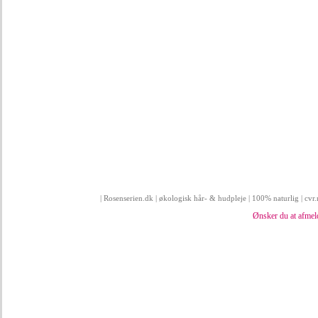
| Rosenserien.dk | økologisk hår- & hudpleje | 100% naturlig | cv
Ønsker du at afmel