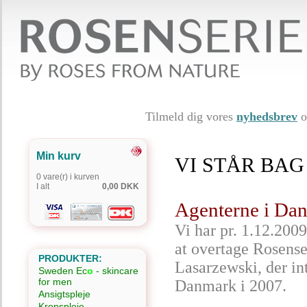
Tilmeld dig vores
nyhedsbrev
o
Min kurv
VI STÅR BAG
0 vare(r) i kurven
I alt
0,00 DKK
Agenterne i Dan
Vi har pr. 1.12.2009
at overtage Rosense
PRODUKTER:
Lasarzewski, der in
Sweden Ec
o
- skincare
for men
Danmark i 2007.
Ansigtspleje
Kropspleje