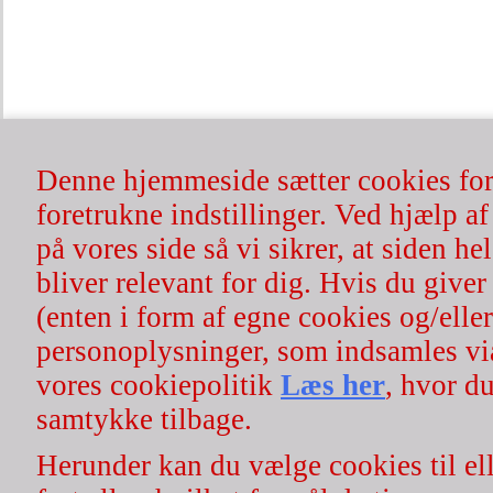
| Rosenserien.dk | økologisk hår- & hudpleje | 100% naturlig | cv
Ønsker du at afmel
Denne hjemmeside sætter cookies for 
foretrukne indstillinger. Ved hjælp af
på vores side så vi sikrer, at siden h
bliver relevant for dig. Hvis du giver 
(enten i form af egne cookies og/eller
For 
personoplysninger, som indsamles vi
vores cookiepolitik
Læs her
, hvor du
samtykke tilbage.
Nyh
Herunder kan du vælge cookies til ell