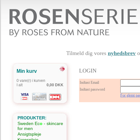
Tilmeld dig vores
nyhedsbrev
o
LOGIN
Min kurv
0 vare(r) i kurven
Indtast Email
I alt
0,00 DKK
Indtast password
For glemt pa
PRODUKTER:
Sweden Ec
o
- skincare
for men
Ansigtspleje
Kropspleje