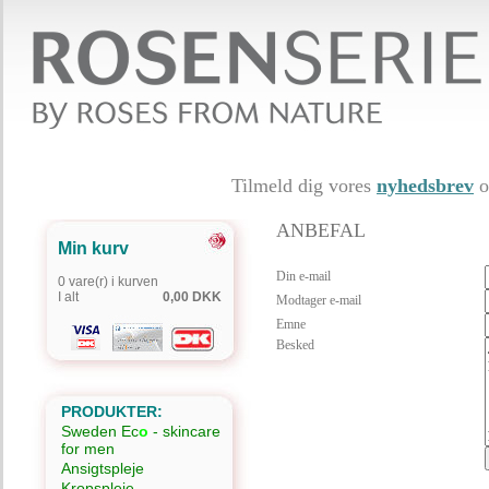
Tilmeld dig vores
nyhedsbrev
o
ANBEFAL
Min kurv
Din e-mail
0 vare(r) i kurven
I alt
0,00 DKK
Modtager e-mail
Emne
Besked
PRODUKTER:
Sweden Ec
o
- skincare
for men
Ansigtspleje
Kropspleje