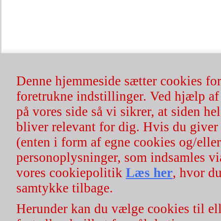
| Rosenserien.dk | økologisk hår- & hudpleje | 100% naturlig | cv
Ønsker du at afmel
Denne hjemmeside sætter cookies for 
foretrukne indstillinger. Ved hjælp af
på vores side så vi sikrer, at siden h
bliver relevant for dig. Hvis du giver 
(enten i form af egne cookies og/eller
For 
personoplysninger, som indsamles vi
vores cookiepolitik
Læs her
, hvor du
samtykke tilbage.
Nyh
Herunder kan du vælge cookies til ell